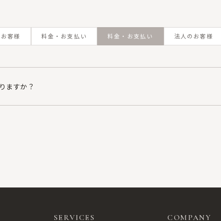
のお客様
料金・お支払い
料金・お支払い
法人のお客様
りますか？
締めでのご請求書払い、または都度現金でのご清算に対応しております
支払い方法をお申し付けください
SERVICES
COMPANY